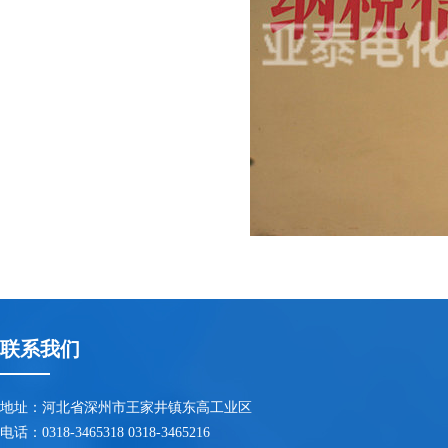
联系我们
地址：河北省深州市王家井镇东高工业区
电话：0318-3465318 0318-3465216