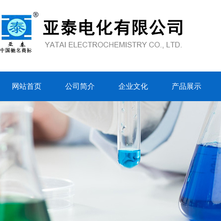
网站首页
公司简介
企业文化
产品展示