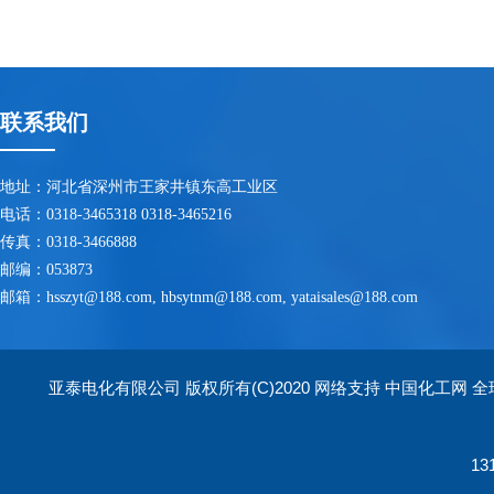
联系我们
地址：河北省深州市王家井镇东高工业区
电话：0318-3465318 0318-3465216
传真：0318-3466888
邮编：053873
邮箱：
hsszyt@188.com
,
hbsytnm@188.com
,
yataisales@188.com
亚泰电化有限公司
版权所有(C)2020
网络支持
中国化工网
全
13