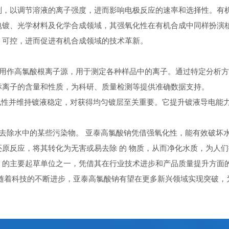
剂，以调节溶液的离子强度，进而影响电极反应的速率和选择性。有
电镀、光学材料及化学合成领域，其强氧化性在有机合成中同样扮演
、可控，进而促进有机合成领域的技术革新。
可用作高氯酸根离子源，用于测定各种样品中的离子。通过特定分析
标离子的含量和性质，为科研、质量检测等提供准确数据支持。
导电性并维持镀液稳定，对获得均匀镀层至关重要。它提升镀液导电能
并去除水中的某些污染物。 亚泰高氯酸钠凭借强氧化性，能有效破坏
原反应，将其转化为无害或易去除 的 物质，从而净化水质，为人
》的主要起草单位之一，凭借其在行业技术进步和产品质量提升方面
随着科技的不断进步，亚泰高氯酸钠有望在更多新兴领域实现突破，