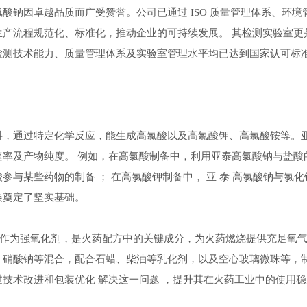
酸钠因卓越品质而广受赞誉。公司已通过 ISO 质量管理体系、环
产流程规范化、标准化，推动企业的可持续发展。 其检测实验室更是取
检测技术能力、质量管理体系及实验室管理水平均已达到国家认可标
料，通过特定化学反应，能生成高氯酸以及高氯酸钾、高氯酸铵等。亚
速率及产物纯度。 例如，在高氯酸制备中，利用亚泰高氯酸钠与盐酸
参与某些药物的制备 ； 在高氯酸钾制备中， 亚 泰 高氯酸钠与氯
展奠定了坚实基础。
lorate ）作为强氧化剂，是火药配方中的关键成分，为火药燃烧提供
、硝酸钠等混合，配合石蜡、柴油等乳化剂，以及空心玻璃微珠等，
技术改进和包装优化 解决这一问题 ，提升其在火药工业中的使用