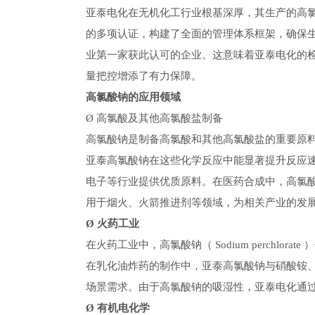
亚泰电化在无机化工行业根基深厚，其生产的高氯
的多项认证，构建了全面的管理体系框架，确保生
业第一家获此认可的企业。这意味着亚泰电化的
量把控增添了有力保障。
高氯酸钠的应用领域
Ø 高氯酸及其他高氯酸盐制备
高氯酸钠是制备高氯酸和其他高氯酸盐的重要原
亚泰高氯酸钠在这些化学反应中能显著提升反应
电子等行业提供优质原料。在医药合成中，高氯酸
用于烟火、火箭推进剂等领域，为相关产业的发
Ø
火药工业
在火药工业中，高氯酸钠（ Sodium perch
在乳化油炸药的制作中，亚泰高氯酸钠与硝酸铵
场景需求。由于高氯酸钠的吸湿性，亚泰电化通过
Ø
有机电化学