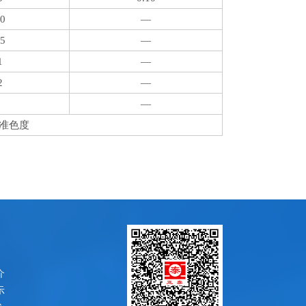
10
—
05
—
1
—
2
—
—
准色度
介
示