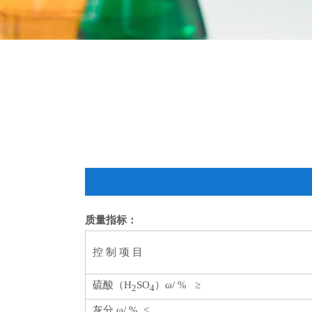
质量指标：
控 制 项 目
硫酸（H
SO
）ω/ % ≥
2
4
灰分 ω/ % ≤