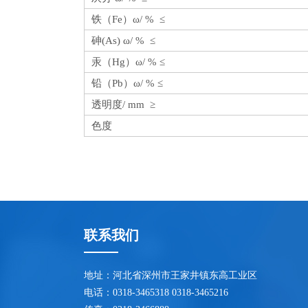
铁（Fe）ω/ % ≤
砷(As) ω/ % ≤
汞（Hg）ω/ % ≤
铅（Pb）ω/ % ≤
透明度/ mm ≥
色度
联系我们
地址：河北省深州市王家井镇东高工业区
电话：0318-3465318 0318-3465216